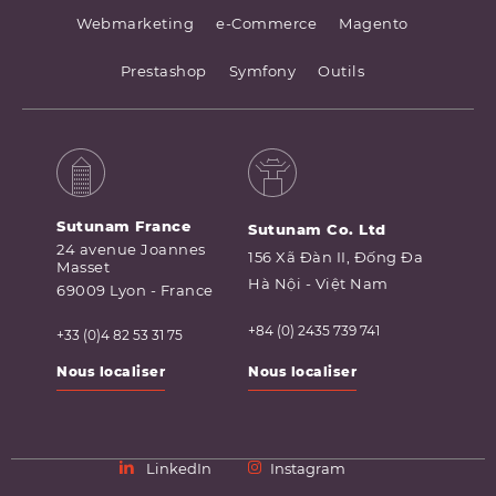
Webmarketing
e-Commerce
Magento
Prestashop
Symfony
Outils
Sutunam France
Sutunam Co. Ltd
24 avenue Joannes
156 Xã Đàn II, Đống Đa
Masset
Hà Nội - Việt Nam
69009 Lyon - France
+84 (0) 2435 739 741
+33 (0)4 82 53 31 75
Nous localiser
Nous localiser
LinkedIn
Instagram