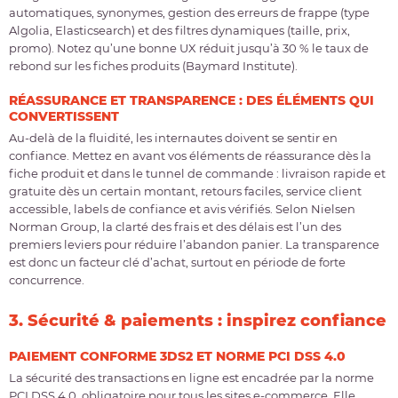
automatiques, synonymes, gestion des erreurs de frappe (type
Algolia, Elasticsearch) et des filtres dynamiques (taille, prix,
promo). Notez qu’une bonne UX réduit jusqu’à 30 % le taux de
rebond sur les fiches produits (Baymard Institute).
RÉASSURANCE ET TRANSPARENCE : DES ÉLÉMENTS QUI
CONVERTISSENT
Au-delà de la fluidité, les internautes doivent se sentir en
confiance. Mettez en avant vos éléments de réassurance dès la
fiche produit et dans le tunnel de commande : livraison rapide et
gratuite dès un certain montant, retours faciles, service client
accessible, labels de confiance et avis vérifiés. Selon Nielsen
Norman Group, la clarté des frais et des délais est l’un des
premiers leviers pour réduire l’abandon panier. La transparence
est donc un facteur clé d’achat, surtout en période de forte
concurrence.
3. Sécurité & paiements : inspirez confiance
PAIEMENT CONFORME 3DS2 ET NORME PCI DSS 4.0
La
sécurité des transactions en ligne est encadrée par la norme
PCI DSS 4.0
, obligatoire pour tous les sites e-commerce. Elle