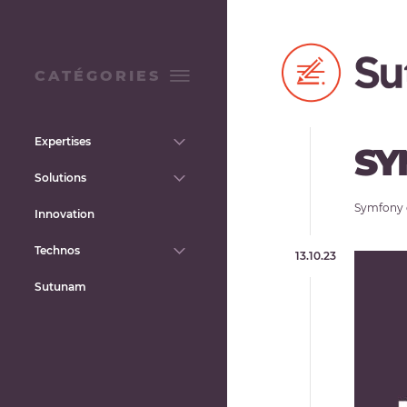
CATÉGORIES
Expertises
SY
Solutions
Symfony e
Innovation
Technos
13.10.23
Sutunam