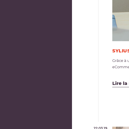
SYLIU
Grâce à 
eCommerc
Lire la
22.03.19