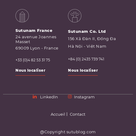
Sutunam France
Sutunam Co. Ltd
24 avenue Joannes
156 Xã Đàn II, Đống Đa
Masset
Hà Nội - Việt Nam
69009 Lyon - France
+84 (0) 2435 739 741
+33 (0)4 82 53 31 75
Nous localiser
Nous localiser
LinkedIn
Instagram
Accueil
Contact
@Copyright sutublog.com