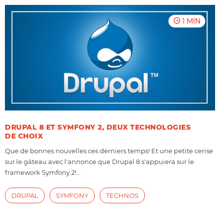
1 MIN
DRUPAL 8 ET SYMFONY 2, DEUX TECHNOLOGIES
DE CHOIX
Que de bonnes nouvelles ces derniers temps! Et une petite cerise
sur le gâteau avec l'annonce que Drupal 8 s'appuiera sur le
framework Symfony 2!...
DRUPAL
SYMFONY
TECHNOS