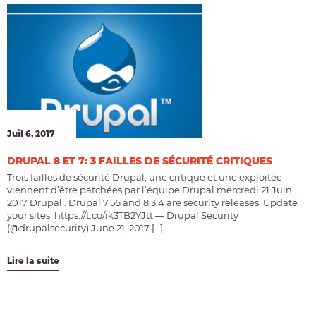
Juil 6, 2017
DRUPAL 8 ET 7: 3 FAILLES DE SÉCURITÉ CRITIQUES
Trois failles de sécurité Drupal, une critique et une exploitée
viennent d’être patchées par l’équipe Drupal mercredi 21 Juin
2017 Drupal . Drupal 7.56 and 8.3.4 are security releases. Update
your sites. https://t.co/ik3TB2YJtt — Drupal Security
(@drupalsecurity) June 21, 2017 […]
Lire la suite