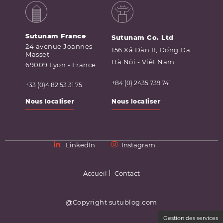
Sutunam France
Sutunam Co. Ltd
24 avenue Joannes
156 Xã Đàn II, Đống Đa
Masset
Hà Nội - Việt Nam
69009 Lyon - France
+84 (0) 2435 739 741
+33 (0)4 82 53 31 75
Nous localiser
Nous localiser
LinkedIn
Instagram
Accueil
Contact
@Copyright sutublog.com
Gestion des services