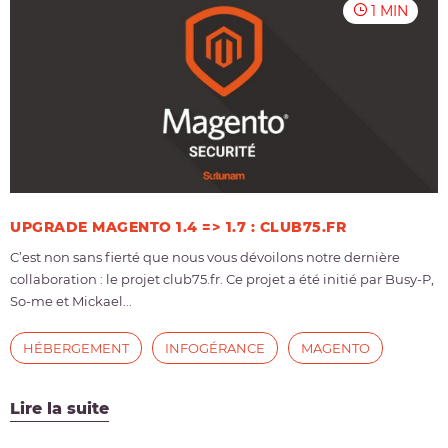
1 MIN
UPGRADE MAGENTO 1.4 => 1.7 : CLUB75.FR
C’est non sans fierté que nous vous dévoilons notre dernière
collaboration : le projet club75.fr. Ce projet a été initié par Busy-P,
So-me et Mickael...
HÉBERGEMENT
INFOGÉRANCE
MAGENTO
Lire la suite