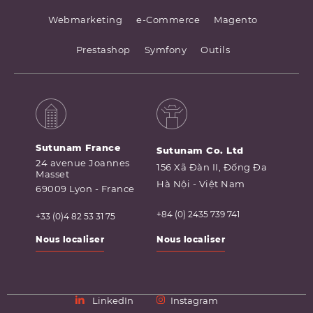
Webmarketing
e-Commerce
Magento
Prestashop
Symfony
Outils
Sutunam France
Sutunam Co. Ltd
24 avenue Joannes
156 Xã Đàn II, Đống Đa
Masset
Hà Nội - Việt Nam
69009 Lyon - France
+84 (0) 2435 739 741
+33 (0)4 82 53 31 75
Nous localiser
Nous localiser
LinkedIn
Instagram