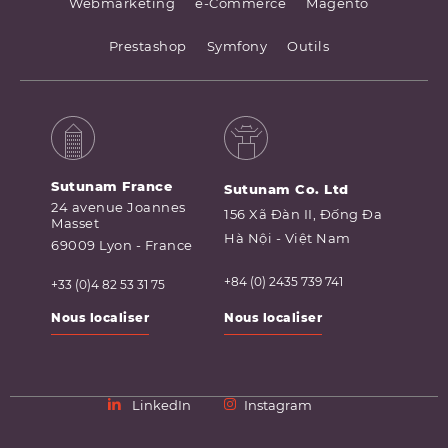
Webmarketing
e-Commerce
Magento
Prestashop
Symfony
Outils
Sutunam France
Sutunam Co. Ltd
24 avenue Joannes
156 Xã Đàn II, Đống Đa
Masset
Hà Nội - Việt Nam
69009 Lyon - France
+84 (0) 2435 739 741
+33 (0)4 82 53 31 75
Nous localiser
Nous localiser
LinkedIn
Instagram