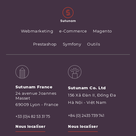
Webmarketing
e-Commerce
Magento
Prestashop
Symfony
Outils
Sutunam France
Sutunam Co. Ltd
24 avenue Joannes
156 Xã Đàn II, Đống Đa
Masset
Hà Nội - Việt Nam
69009 Lyon - France
+84 (0) 2435 739 741
+33 (0)4 82 53 31 75
Nous localiser
Nous localiser