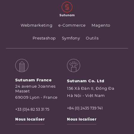
Webmarketing
e-Commerce
Magento
Prestashop
Symfony
Outils
Sutunam France
Sutunam Co. Ltd
24 avenue Joannes
156 Xã Đàn II, Đống Đa
Masset
Hà Nội - Việt Nam
69009 Lyon - France
+84 (0) 2435 739 741
+33 (0)4 82 53 31 75
Nous localiser
Nous localiser