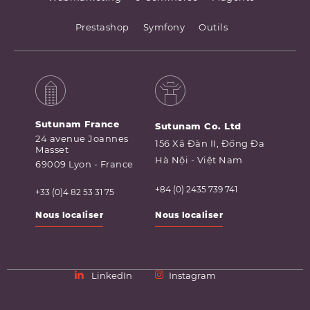
Prestashop
Symfony
Outils
Sutunam France
Sutunam Co. Ltd
24 avenue Joannes
156 Xã Đàn II, Đống Đa
Masset
Hà Nội - Việt Nam
69009 Lyon - France
+84 (0) 2435 739 741
+33 (0)4 82 53 31 75
Nous localiser
Nous localiser
LinkedIn
Instagram