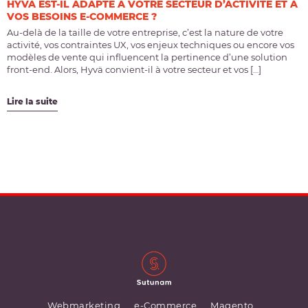
HYVÄ EST-IL ADAPTÉ À VOTRE SECTEUR D’ACTIVITÉ ET À
VOS BESOINS E-COMMERCE ?
Au-delà de la taille de votre entreprise, c’est la nature de votre
activité, vos contraintes UX, vos enjeux techniques ou encore vos
modèles de vente qui influencent la pertinence d’une solution
front-end. Alors, Hyvä convient-il à votre secteur et vos […]
Lire la suite
Webmarketing
e-Commerce
Magento