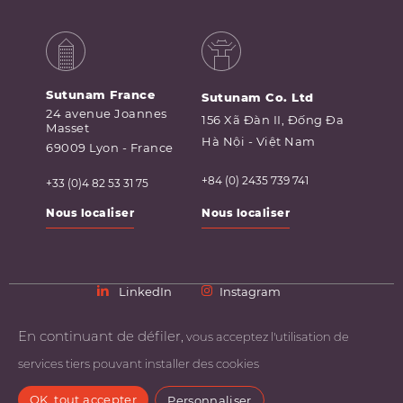
Sutunam France
Sutunam Co. Ltd
24 avenue Joannes
156 Xã Đàn II, Đống Đa
Masset
Hà Nội - Việt Nam
69009 Lyon - France
+84 (0) 2435 739 741
+33 (0)4 82 53 31 75
Nous localiser
Nous localiser
LinkedIn
Instagram
En continuant de défiler,
vous acceptez l'utilisation de
Accueil
Contact
services tiers pouvant installer des cookies
@Copyright sutublog.com
OK, tout accepter
Personnaliser