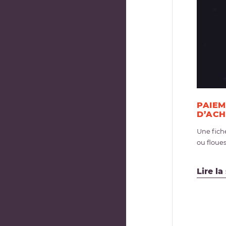
PAIEM
D’ACH
Une fiche
ou floues,
Lire la