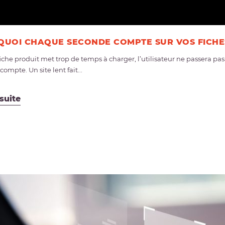
UOI CHAQUE SECONDE COMPTE SUR VOS FICHE
 fiche produit met trop de temps à charger, l’utilisateur ne passera p
ompte. Un site lent fait...
 suite