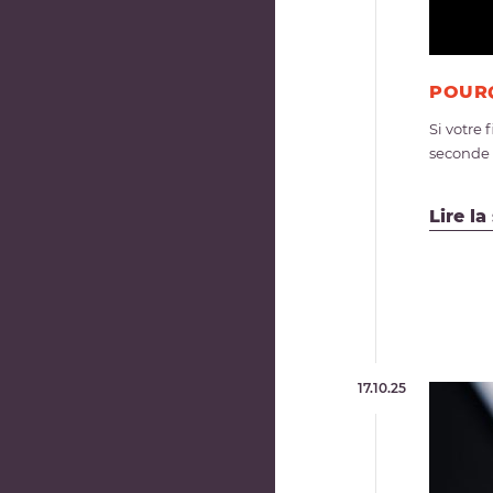
POURQ
Si votre
seconde c
Lire la
17.10.25