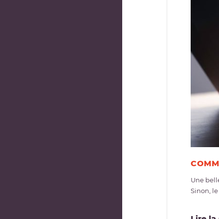
COMME
Une bell
Sinon, le
Lire la