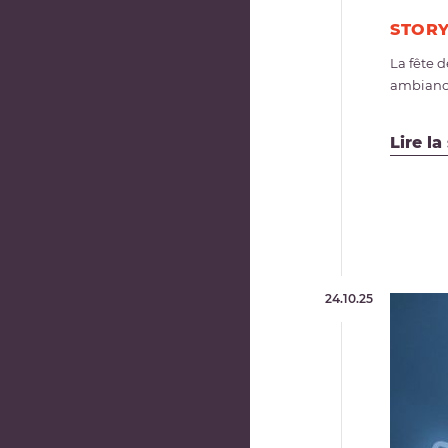
STORY
La fête 
ambiance 
Lire la
24.10.25