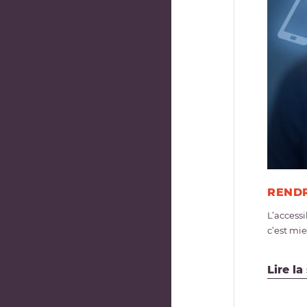
RENDR
L’access
c’est mie
Lire la