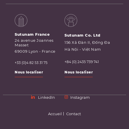
Sutunam France
Sutunam Co. Ltd
24 avenue Joannes
156 Xã Đàn II, Đống Đa
Masset
Hà Nội - Việt Nam
69009 Lyon - France
+84 (0) 2435 739 741
+33 (0)4 82 53 31 75
Nous localiser
Nous localiser
LinkedIn
Instagram
Accueil
Contact